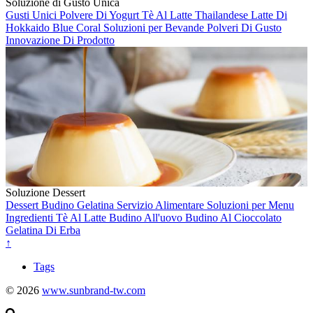
Soluzione di Gusto Unica
Gusti Unici
Polvere Di Yogurt
Tè Al Latte Thailandese
Latte Di
Hokkaido
Blue Coral
Soluzioni per Bevande
Polveri Di Gusto
Innovazione Di Prodotto
Soluzione Dessert
Dessert
Budino
Gelatina
Servizio Alimentare
Soluzioni per Menu
Ingredienti
Tè Al Latte
Budino All'uovo
Budino Al Cioccolato
Gelatina Di Erba
↑
Tags
© 2026
www.sunbrand-tw.com